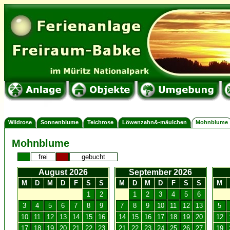
Wildrose
Sonnenblume
Teichrose
Löwenzahn&-mäulchen
Mohnblume
Mohnblume
frei
gebucht
August 2026
September 2026
M
D
M
D
F
S
S
M
D
M
D
F
S
S
M
1
2
1
2
3
4
5
6
3
4
5
6
7
8
9
7
8
9
10
11
12
13
5
10
11
12
13
14
15
16
14
15
16
17
18
19
20
12
17
18
19
20
21
22
23
21
22
23
24
25
26
27
19