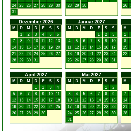
24
25
26
27
28
29
30
28
29
30
26
31
Dezember 2026
Januar 2027
M
D
M
D
F
S
S
M
D
M
D
F
S
S
M
1
2
3
4
5
6
1
2
3
1
7
8
9
10
11
12
13
4
5
6
7
8
9
10
8
14
15
16
17
18
19
20
11
12
13
14
15
16
17
15
21
22
23
24
25
26
27
18
19
20
21
22
23
24
22
28
29
30
31
25
26
27
28
29
30
31
April 2027
Mai 2027
M
D
M
D
F
S
S
M
D
M
D
F
S
S
M
1
2
3
4
1
2
5
6
7
8
9
10
11
3
4
5
6
7
8
9
7
12
13
14
15
16
17
18
10
11
12
13
14
15
16
14
19
20
21
22
23
24
25
17
18
19
20
21
22
23
21
26
27
28
29
30
24
25
26
27
28
29
30
28
31